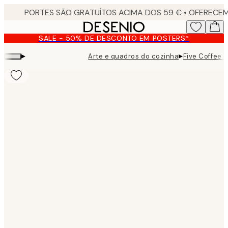
Skip
to
main
SALE - 50% DE DESCONTO EM POSTERS*
content.
▸
▸
Arte e quadros do cozinha
Five Coffee C
Product
images