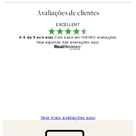
Avaliações de clientes
EXCELLENT
4.4 de 5 estrelas
Com base em 108380 avaliações.
Veja algumas das avaliações aqui.
Comprador verificado
Avaliações
de
...
clientes
2 jun.
guilhermina g
Veja mais avaliações aqui