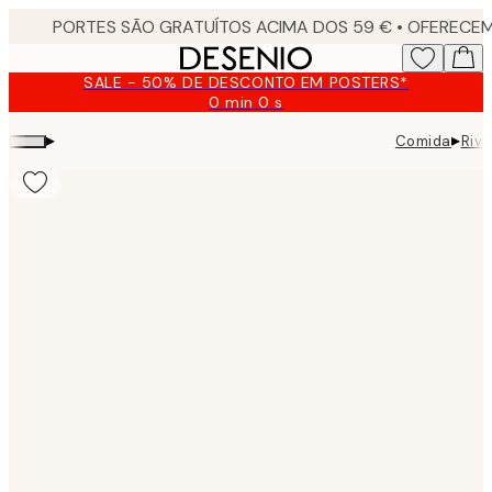
Skip
to
main
SALE - 50% DE DESCONTO EM POSTERS*
content.
0 min
0 s
Válido
até:
▸
▸
Comida
Rivi
2026-
08-
09
Product
images