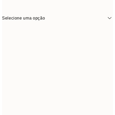
Selecione uma opção
9,
50x70 cm
32,