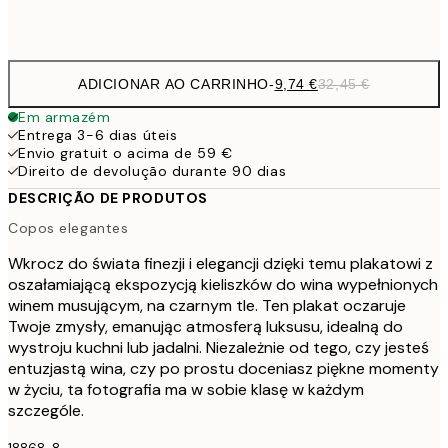
Frame
options
ADICIONAR AO CARRINHO
-
9,74 €
32,45 €
Em armazém
Entrega 3-6 dias úteis
Envio gratuit o acima de 59 €
Direito de devolução durante 90 dias
DESCRIÇÃO DE PRODUTOS
Copos elegantes
Wkrocz do świata finezji i elegancji dzięki temu plakatowi z
oszałamiającą ekspozycją kieliszków do wina wypełnionych
winem musującym, na czarnym tle. Ten plakat oczaruje
Twoje zmysły, emanując atmosferą luksusu, idealną do
wystroju kuchni lub jadalni. Niezależnie od tego, czy jesteś
entuzjastą wina, czy po prostu doceniasz piękne momenty
w życiu, ta fotografia ma w sobie klasę w każdym
szczególe.