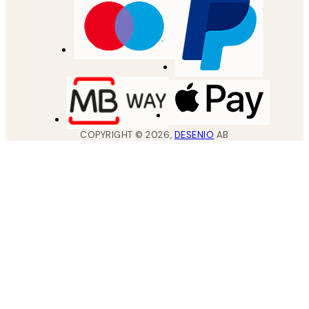
COPYRIGHT ©
2026
,
DESENIO
AB