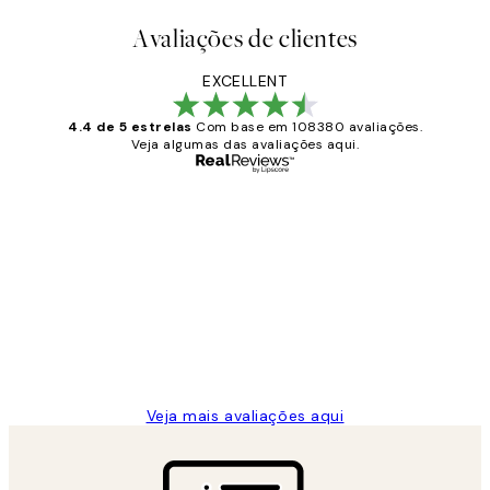
Avaliações de clientes
EXCELLENT
4.4 de 5 estrelas
Com base em 108380 avaliações.
Veja algumas das avaliações aqui.
Comprador verificado
Avaliações
de
...
clientes
2 jun.
guilhermina g
Veja mais avaliações aqui