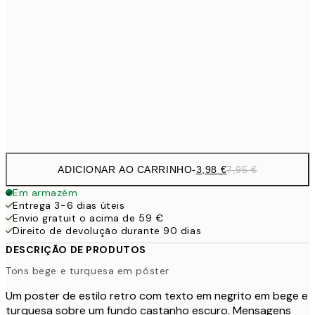
9,
30x40 cm
19,
16,2
50x70 cm
32,
Frame
options
ADICIONAR AO CARRINHO
-
3,98 €
7,95 €
Em armazém
Entrega 3-6 dias úteis
Envio gratuit o acima de 59 €
Direito de devolução durante 90 dias
DESCRIÇÃO DE PRODUTOS
Tons bege e turquesa em póster
Um poster de estilo retro com texto em negrito em bege e
turquesa sobre um fundo castanho escuro. Mensagens