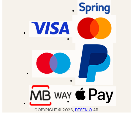
COPYRIGHT ©
2026
,
DESENIO
AB