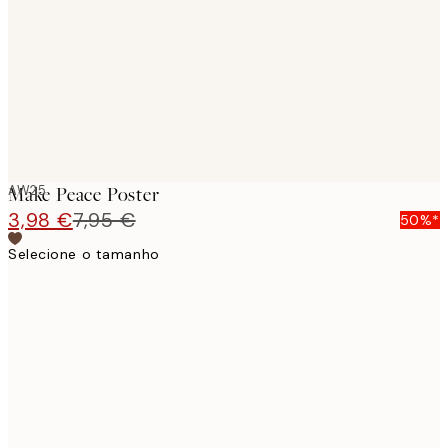
images
AW25
Make Peace Poster
3,98 €
7,95 €
50%*
Selecione o tamanho