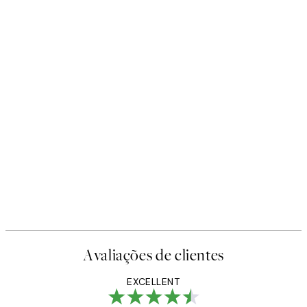
-40%
Earth Toned Pack de Posters
A partir de 23,94 €
39,90 €
Avaliações de clientes
EXCELLENT