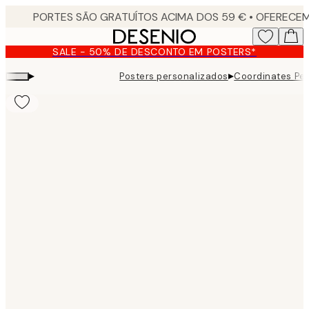
Skip
to
main
SALE - 50% DE DESCONTO EM POSTERS*
content.
▸
▸
Posters personalizados
Coordinates Per
Product
images