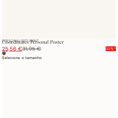
PERSONALISED PRINT
Coordinates Personal Poster
25,56 €
31,95 €
20%*
Selecione o tamanho