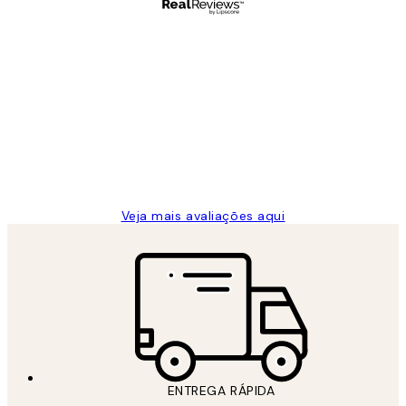
Comprador verificado
Avaliações
de
...
clientes
2 jun.
guilhermina g
Veja mais avaliações aqui
ENTREGA RÁPIDA