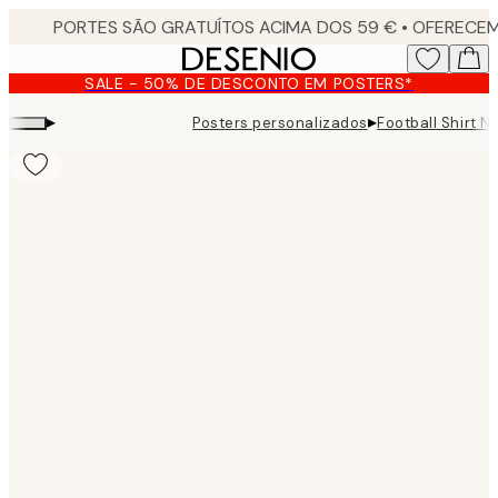
Skip
to
main
SALE - 50% DE DESCONTO EM POSTERS*
content.
▸
▸
Posters personalizados
Football Shirt N
Product
images