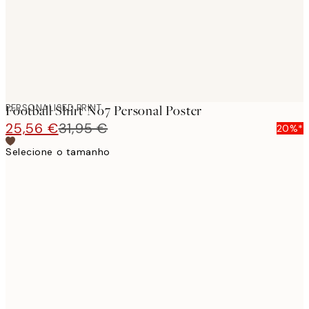
PERSONALISED PRINT
Football Shirt No7 Personal Poster
25,56 €
31,95 €
20%*
Selecione o tamanho