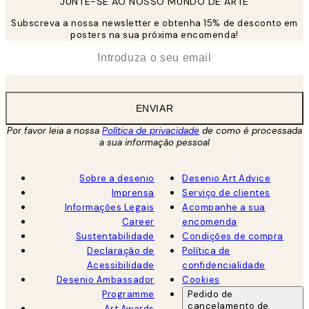
JUNTE-SE AO NOSSO MUNDO DE ARTE
Subscreva a nossa newsletter e obtenha 15% de desconto em
posters na sua próxima encomenda!
*
Email
ENVIAR
Por favor leia a nossa
Política de privacidade
de como é processada
a sua informação pessoal
Sobre a desenio
Desenio Art Advice
Imprensa
Serviço de clientes
Informações Legais
Acompanhe a sua
Career
encomenda
Sustentabilidade
Condições de compra
Declaração de
Política de
Acessibilidade
confidencialidade
Desenio Ambassador
Cookies
Programme
Pedido de
cancelamento de
Art Awards