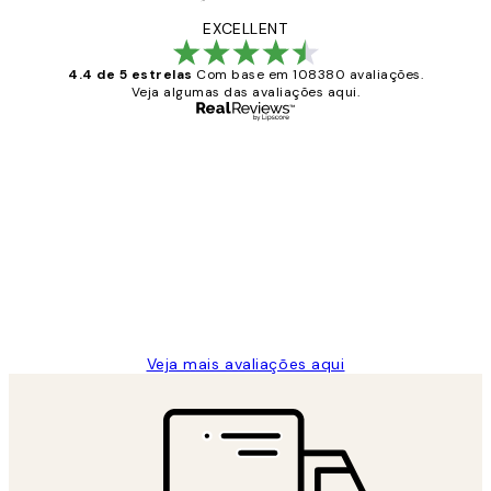
EXCELLENT
4.4 de 5 estrelas
Com base em 108380 avaliações.
Veja algumas das avaliações aqui.
Comprador verificado
Avaliações
de
...
clientes
2 jun.
guilhermina g
Veja mais avaliações aqui