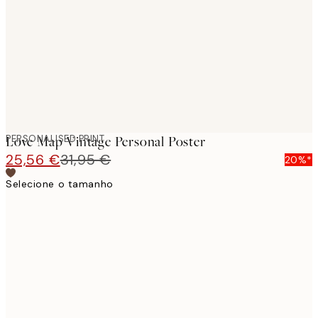
images
PERSONALISED PRINT
Love Map Vintage Personal Poster
25,56 €
31,95 €
20%*
Selecione o tamanho