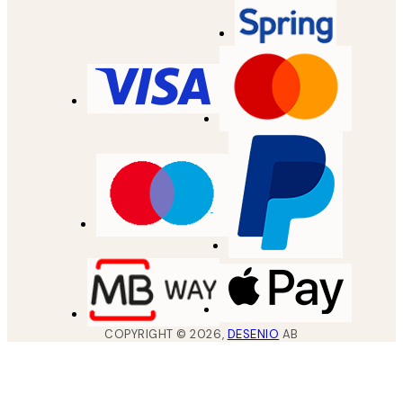
COPYRIGHT ©
2026
,
DESENIO
AB