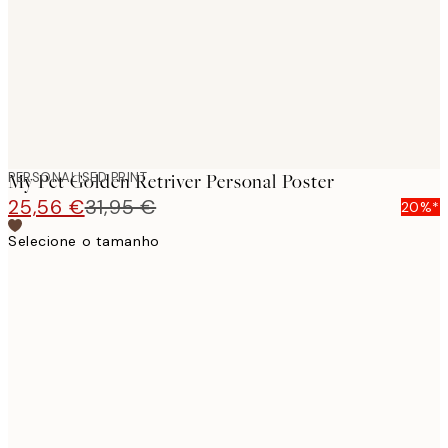
PERSONALISED PRINT
My Pet Golden Retriver Personal Poster
25,56 €
31,95 €
20%*
Selecione o tamanho