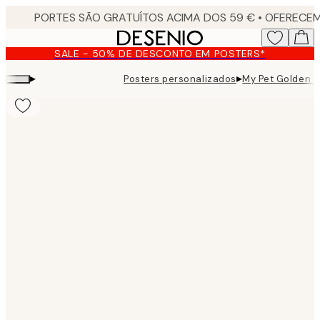
Skip
to
main
SALE - 50% DE DESCONTO EM POSTERS*
content.
▸
▸
Posters personalizados
My Pet Golden R
Product
images