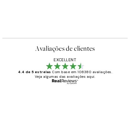
NOVIDADES
Earth Toned Strokes Poster
,95 €
A partir de 13 €
Avaliações de clientes
EXCELLENT
4.4 de 5 estrelas
Com base em 108380 avaliações.
Veja algumas das avaliações aqui.
Comprador verificado
Avaliações
de
...
clientes
2 jun.