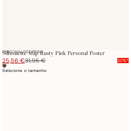
PERSONALISED PRINT
Silhouette Map Rusty Pink Personal Poster
25,56 €
31,95 €
20%*
Selecione o tamanho