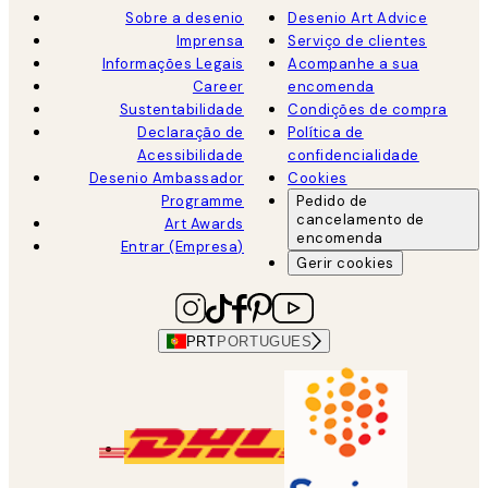
Sobre a desenio
Desenio Art Advice
Imprensa
Serviço de clientes
Informações Legais
Acompanhe a sua
Career
encomenda
Sustentabilidade
Condições de compra
Declaração de
Política de
Acessibilidade
confidencialidade
Desenio Ambassador
Cookies
Programme
Pedido de
cancelamento de
Art Awards
encomenda
Entrar (Empresa)
Gerir cookies
PRT
PORTUGUES