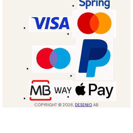
COPYRIGHT ©
2026
,
DESENIO
AB