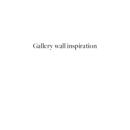
-40%
Earth Toned Pack de Posters
A partir de 23,94 €
39,90 €
Gallery wall inspiration