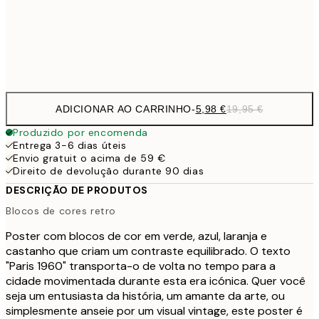
32,
Frame
options
ADICIONAR AO CARRINHO
-
5,98 €
19,95 €
Produzido por encomenda
Entrega 3-6 dias úteis
Envio gratuit o acima de 59 €
Direito de devolução durante 90 dias
DESCRIÇÃO DE PRODUTOS
Blocos de cores retro
Poster com blocos de cor em verde, azul, laranja e
castanho que criam um contraste equilibrado. O texto
"Paris 1960" transporta-o de volta no tempo para a
cidade movimentada durante esta era icónica. Quer você
seja um entusiasta da história, um amante da arte, ou
simplesmente anseie por um visual vintage, este poster é