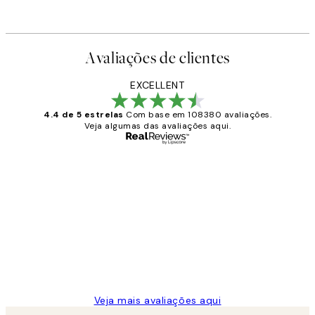
Avaliações de clientes
EXCELLENT
4.4 de 5 estrelas
Com base em 108380 avaliações.
Veja algumas das avaliações aqui.
Comprador verificado
Avaliações
de
...
clientes
2 jun.
guilhermina g
Veja mais avaliações aqui