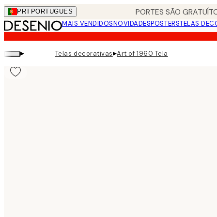
Skip
PORTES SÃO GRATUÍTO
PRT
PORTUGUES
to
MAIS VENDIDOS
NOVIDADES
POSTERS
TELAS DEC
main
content.
▸
▸
Telas decorativas
Art of 1960 Tela