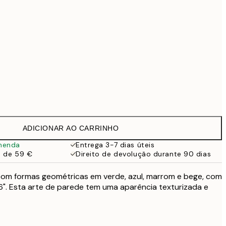
99 €
Sem moldura
ADICIONAR AO CARRINHO
menda
Entrega 3-7 dias úteis
a de 59 €
Direito de devolução durante 90 dias
com formas geométricas em verde, azul, marrom e bege, com
66". Esta arte de parede tem uma aparência texturizada e