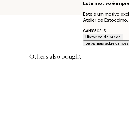
Este motivo é impre
Este é um motivo excl
Atelier de Estocolmo.
CAN18563-5
Histórico de preço
Saiba mais sobre os noss
Others also bought