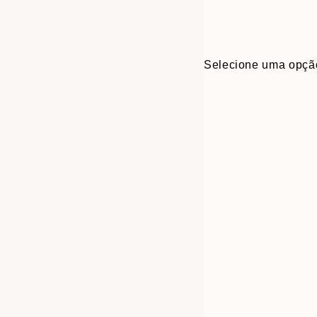
Selecione uma opçã
30x40 cm
50x70 cm