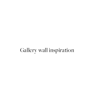
-40%
Earth Toned Pack de Poste
A partir de 23,94 €
39,90 €
Gallery wall inspiration