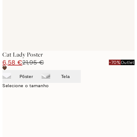
images
Cat Lady Poster
6,58 €
21,95 €
-70%
Outlet
Pôster
Tela
Selecione o tamanho