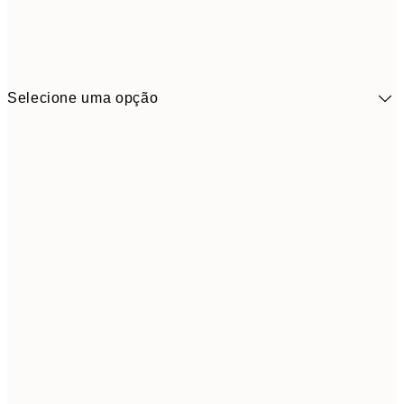
Selecione uma opção
6,
30x40 cm
21,