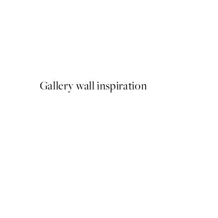
-40%
Shifting Sands Pack de Post
A partir de 26,34 €
43,90 €
Gallery wall inspiration