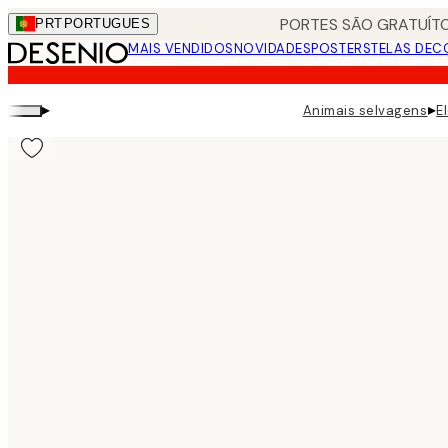
Skip
PORTES SÃO GRATUÍTO
PRT
PORTUGUES
to
MAIS VENDIDOS
NOVIDADES
POSTERS
TELAS DEC
main
content.
▸
▸
Animais selvagens
E