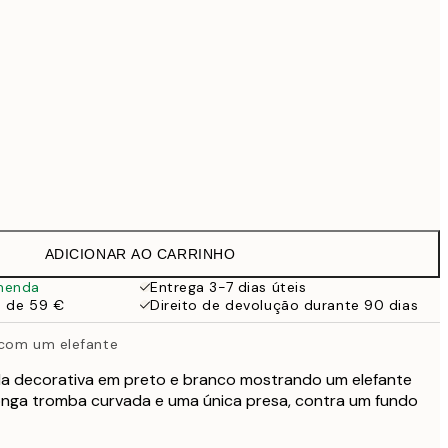
99 €
Sem moldura
ADICIONAR AO CARRINHO
menda
Entrega 3-7 dias úteis
a de 59 €
Direito de devolução durante 90 dias
 com um elefante
a decorativa em preto e branco mostrando um elefante
onga tromba curvada e uma única presa, contra um fundo