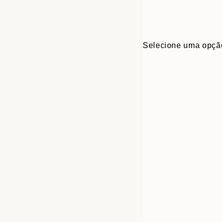
Selecione uma opçã
30x40 cm
50x70 cm