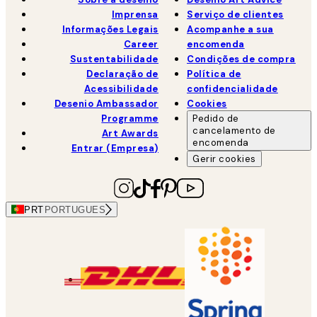
Imprensa
Serviço de clientes
Informações Legais
Acompanhe a sua
Career
encomenda
Sustentabilidade
Condições de compra
Declaração de
Política de
Acessibilidade
confidencialidade
Desenio Ambassador
Cookies
Programme
Pedido de
cancelamento de
Art Awards
encomenda
Entrar (Empresa)
Gerir cookies
PRT
PORTUGUES