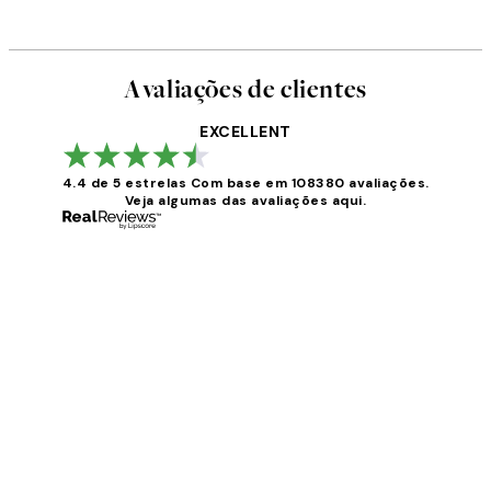
Avaliações de clientes
EXCELLENT
4.4 de 5 estrelas
Com base em 108380 avaliações.
Veja algumas das avaliações aqui.
Avaliações
de
clientes
...
2 jun.
guilhermina g