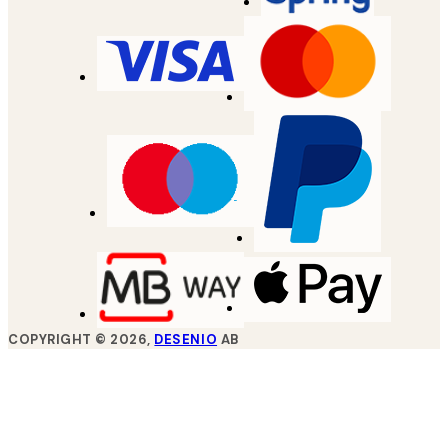
COPYRIGHT ©
2026
,
DESENIO
AB