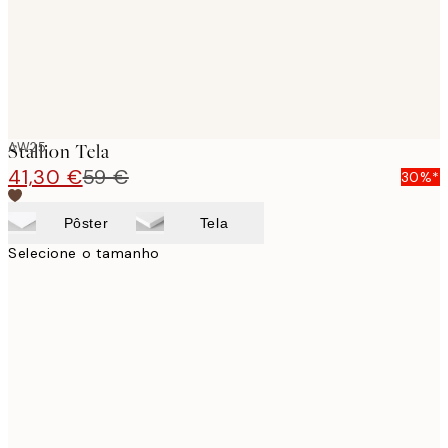
AW25
Stallion Tela
41,30 €
59 €
30%*
Pôster
Tela
Selecione o tamanho