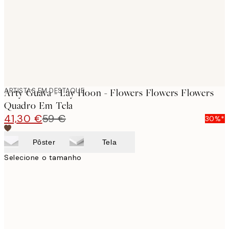
ARTISTAS EM DESTAQUE
Arty Guava - Lay Hoon - Flowers Flowers Flowers
Quadro Em Tela
41,30 €
59 €
30%*
Pôster
Tela
Selecione o tamanho