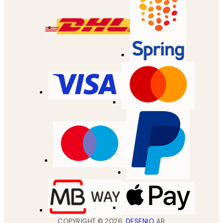
COPYRIGHT ©
2026
,
DESENIO
AB