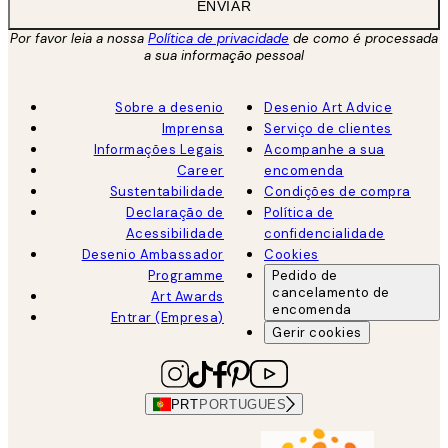
ENVIAR
Por favor leia a nossa
Política de privacidade
de como é processada
a sua informação pessoal
Sobre a desenio
Desenio Art Advice
Imprensa
Serviço de clientes
Informações Legais
Acompanhe a sua
Career
encomenda
Sustentabilidade
Condições de compra
Declaração de
Política de
Acessibilidade
confidencialidade
Desenio Ambassador
Cookies
Programme
Pedido de
cancelamento de
Art Awards
encomenda
Entrar (Empresa)
Gerir cookies
PRT
PORTUGUES