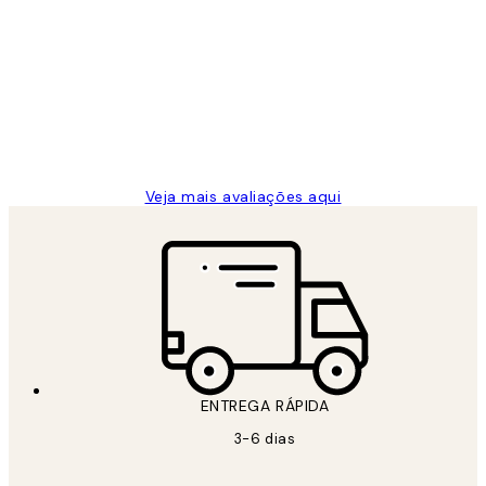
Avaliações
de
...
clientes
2 jun.
guilhermina g
Veja mais avaliações aqui
ENTREGA RÁPIDA
3-6 dias