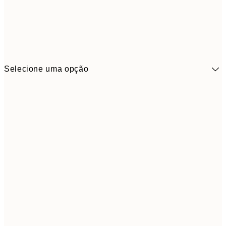
Selecione uma opção
41,3
30x40 cm