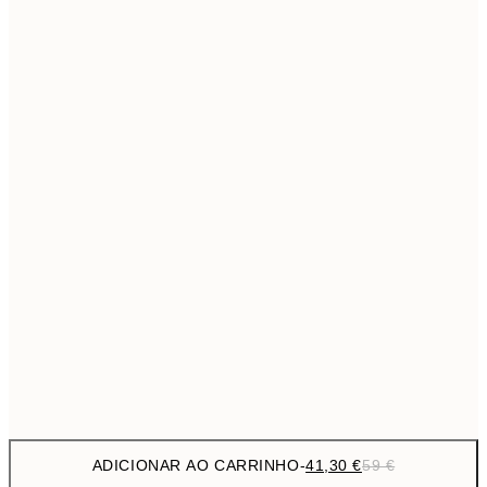
69,3
50x70 cm
Sem moldura
ADICIONAR AO CARRINHO
-
41,30 €
59 €