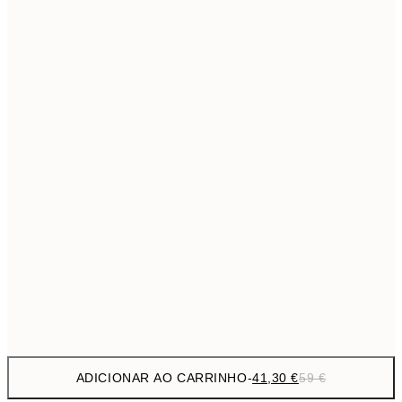
69,3
50x70 cm
Sem moldura
ADICIONAR AO CARRINHO
-
41,30 €
59 €