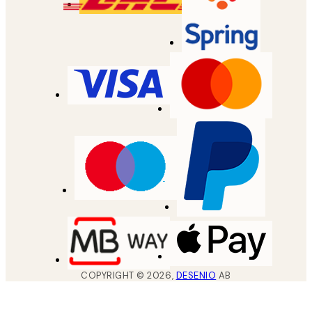
COPYRIGHT ©
2026
,
DESENIO
AB