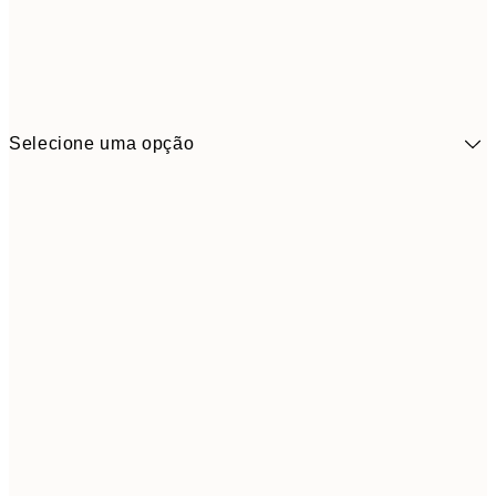
Selecione uma opção
41,3
30x40 cm