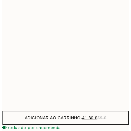
69,3
50x70 cm
Sem moldura
ADICIONAR AO CARRINHO
-
41,30 €
59 €
Produzido por encomenda