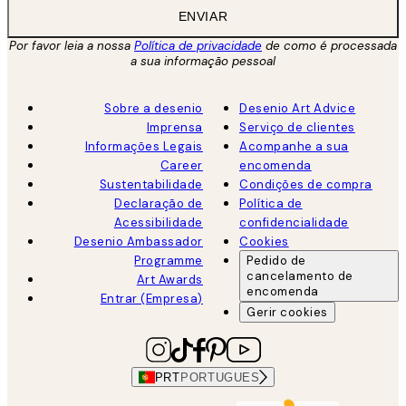
ENVIAR
Por favor leia a nossa
Política de privacidade
de como é processada
a sua informação pessoal
Sobre a desenio
Desenio Art Advice
Imprensa
Serviço de clientes
Informações Legais
Acompanhe a sua
Career
encomenda
Sustentabilidade
Condições de compra
Declaração de
Política de
Acessibilidade
confidencialidade
Desenio Ambassador
Cookies
Programme
Pedido de
cancelamento de
Art Awards
encomenda
Entrar (Empresa)
Gerir cookies
PRT
PORTUGUES