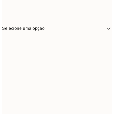
Selecione uma opção
41,3
30x40 cm