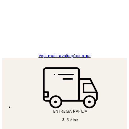
Comprador verificado
Avaliações
de
...
clientes
2 jun.
guilhermina g
Veja mais avaliações aqui
ENTREGA RÁPIDA
3-6 dias