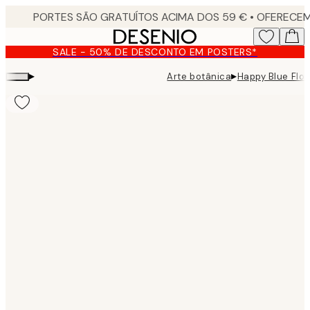
Skip
to
main
SALE - 50% DE DESCONTO EM POSTERS*
content.
▸
▸
Arte botânica
Happy Blue Flow
Product
images