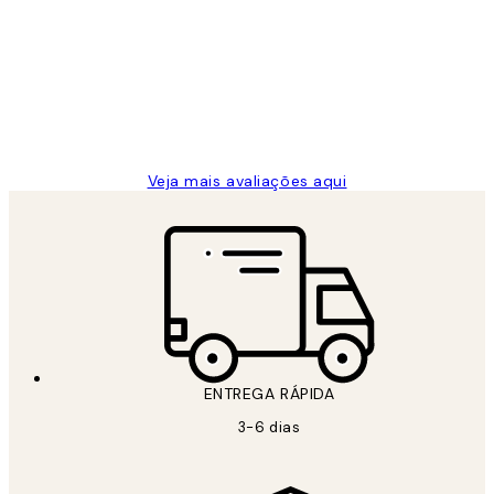
de
...
clientes
2 jun.
guilhermina g
Veja mais avaliações aqui
ENTREGA RÁPIDA
3-6 dias