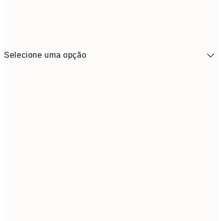
Selecione uma opção
41,3
30x40 cm