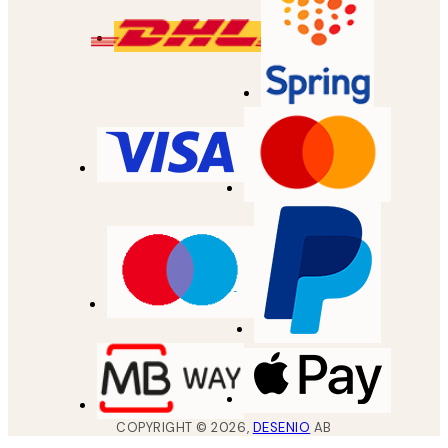
COPYRIGHT ©
2026
,
DESENIO
AB