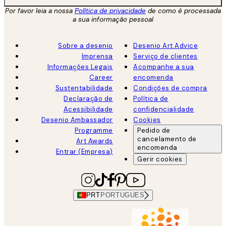
Por favor leia a nossa
Política de privacidade
de como é processada
a sua informação pessoal
Sobre a desenio
Desenio Art Advice
Imprensa
Serviço de clientes
Informações Legais
Acompanhe a sua
Career
encomenda
Sustentabilidade
Condições de compra
Declaração de
Política de
Acessibilidade
confidencialidade
Desenio Ambassador
Cookies
Programme
Pedido de
cancelamento de
Art Awards
encomenda
Entrar (Empresa)
Gerir cookies
PRT
PORTUGUES