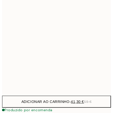
69,3
50x70 cm
Sem moldura
ADICIONAR AO CARRINHO
-
41,30 €
59 €
Produzido por encomenda