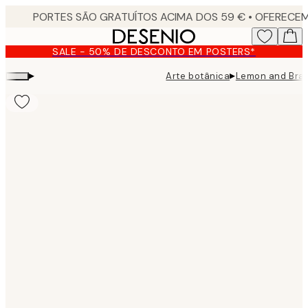
Skip
to
main
SALE - 50% DE DESCONTO EM POSTERS*
content.
▸
▸
Arte botânica
Lemon and Bran
Product
images