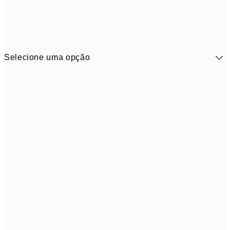
Selecione uma opção
41,3
30x40 cm