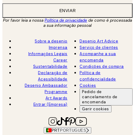
ENVIAR
Por favor leia a nossa
Política de privacidade
de como é processada
a sua informação pessoal
Sobre a desenio
Desenio Art Advice
Imprensa
Serviço de clientes
Informações Legais
Acompanhe a sua
Career
encomenda
Sustentabilidade
Condições de compra
Declaração de
Política de
Acessibilidade
confidencialidade
Desenio Ambassador
Cookies
Programme
Pedido de
cancelamento de
Art Awards
encomenda
Entrar (Empresa)
Gerir cookies
PRT
PORTUGUES