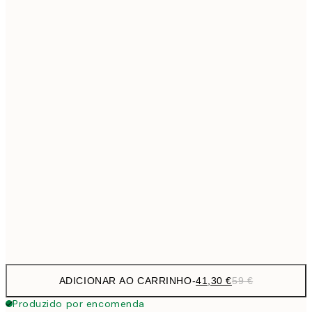
69,3
50x70 cm
Sem moldura
ADICIONAR AO CARRINHO
-
41,30 €
59 €
Produzido por encomenda