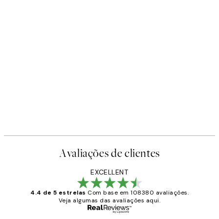
-40%
Earth Toned Pack de Posters
A partir de 23,94 €
39,90 €
Avaliações de clientes
EXCELLENT
4.4 de 5 estrelas
Com base em 108380 avaliações.
Veja algumas das avaliações aqui.