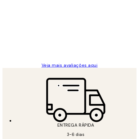
Comprador verificado
Avaliações
de
...
clientes
2 jun.
guilhermina g
Veja mais avaliações aqui
ENTREGA RÁPIDA
3-6 dias