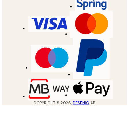
COPYRIGHT ©
2026
,
DESENIO
AB