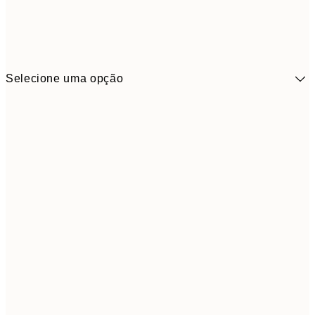
Selecione uma opção
41,3
30x40 cm