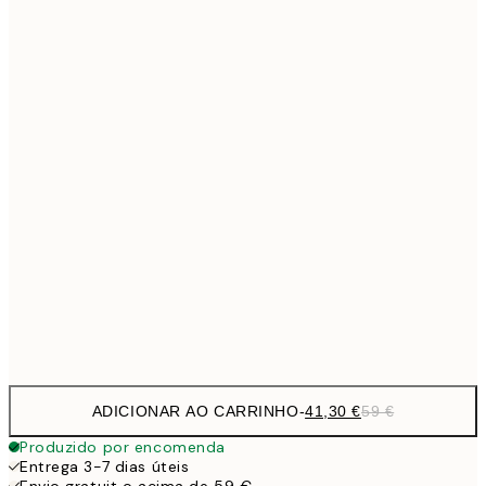
Sem moldura
ADICIONAR AO CARRINHO
-
41,30 €
59 €
Produzido por encomenda
Entrega 3-7 dias úteis
Envio gratuit o acima de 59 €