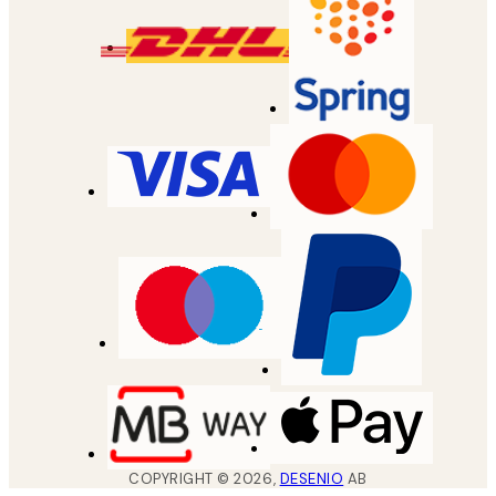
COPYRIGHT ©
2026
,
DESENIO
AB