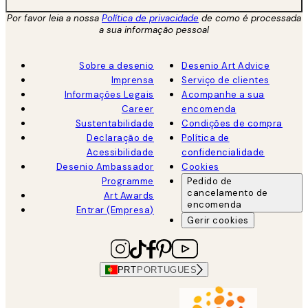
Por favor leia a nossa
Política de privacidade
de como é processada
a sua informação pessoal
Sobre a desenio
Desenio Art Advice
Imprensa
Serviço de clientes
Informações Legais
Acompanhe a sua
Career
encomenda
Sustentabilidade
Condições de compra
Declaração de
Política de
Acessibilidade
confidencialidade
Desenio Ambassador
Cookies
Programme
Pedido de
cancelamento de
Art Awards
encomenda
Entrar (Empresa)
Gerir cookies
PRT
PORTUGUES