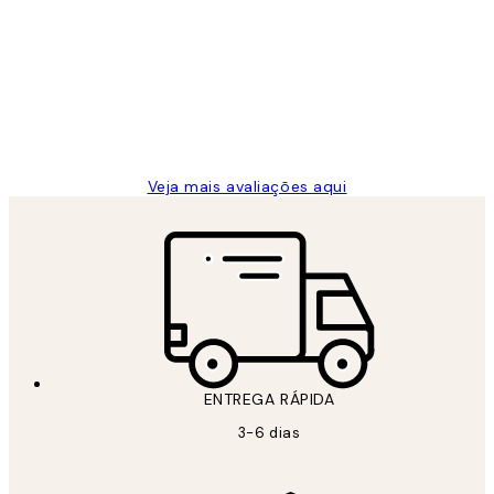
de
...
clientes
2 jun.
guilhermina g
Veja mais avaliações aqui
ENTREGA RÁPIDA
3-6 dias