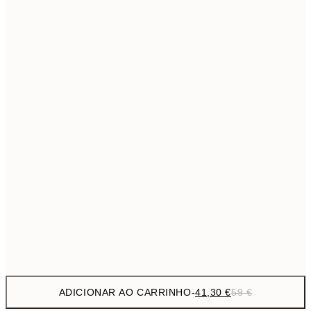
69,3
50x70 cm
Sem moldura
ADICIONAR AO CARRINHO
-
41,30 €
59 €