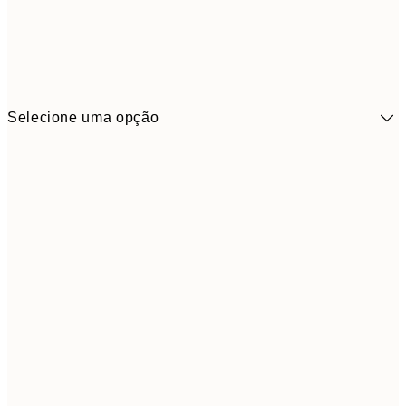
Selecione uma opção
41,3
30x40 cm