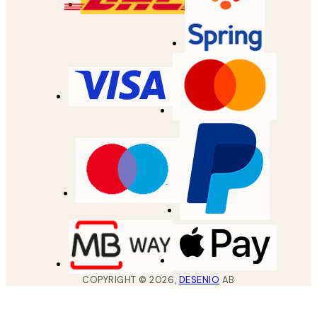
COPYRIGHT ©
2026
,
DESENIO
AB