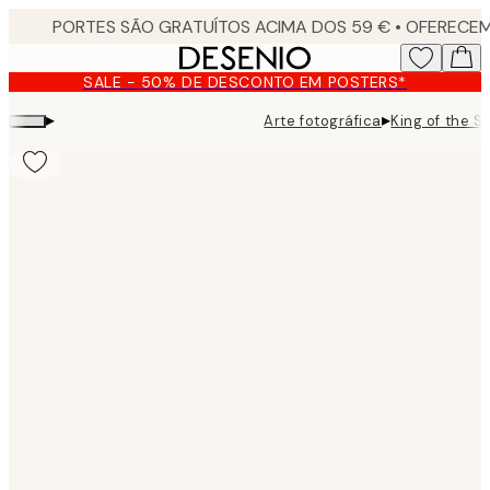
Skip
to
main
SALE - 50% DE DESCONTO EM POSTERS*
content.
▸
▸
Arte fotográfica
King of the S
Product
images