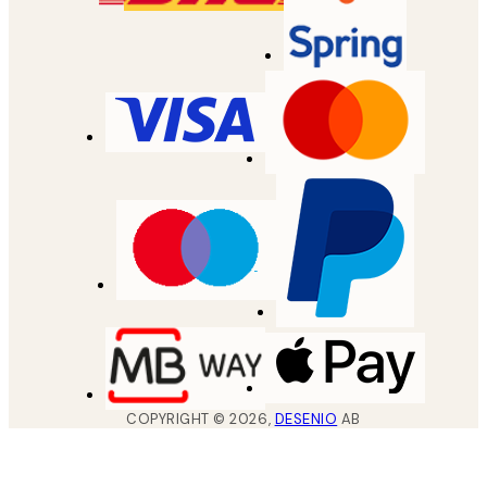
COPYRIGHT ©
2026
,
DESENIO
AB