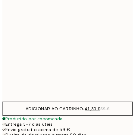
Sem moldura
ADICIONAR AO CARRINHO
-
41,30 €
59 €
Produzido por encomenda
Entrega 3-7 dias úteis
Envio gratuit o acima de 59 €
Direito de devolução durante 90 dias