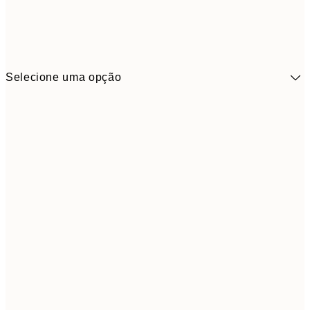
Selecione uma opção
41,3
30x40 cm