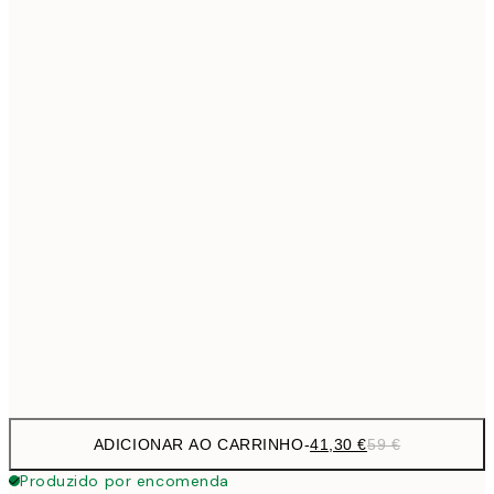
69,3
50x70 cm
Sem moldura
ADICIONAR AO CARRINHO
-
41,30 €
59 €
Produzido por encomenda