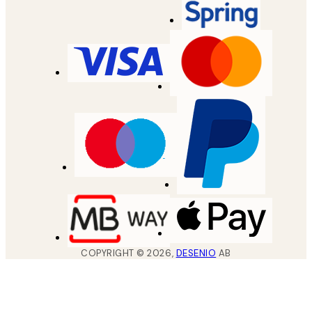
COPYRIGHT ©
2026
,
DESENIO
AB