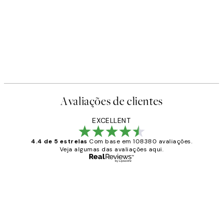
-40%
Earth Toned Pack de Posters
A partir de 23,94 €
39,90 €
Avaliações de clientes
EXCELLENT
4.4 de 5 estrelas
Com base em 108380 avaliações.
Veja algumas das avaliações aqui.
Comprador verificado
Avaliações
de
...
clientes