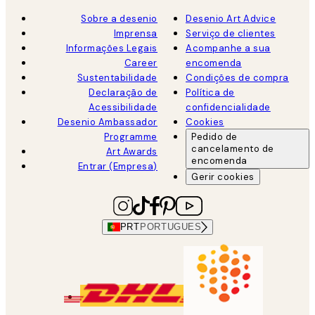
Sobre a desenio
Desenio Art Advice
Imprensa
Serviço de clientes
Informações Legais
Acompanhe a sua
Career
encomenda
Sustentabilidade
Condições de compra
Declaração de
Política de
Acessibilidade
confidencialidade
Desenio Ambassador
Cookies
Programme
Pedido de
cancelamento de
Art Awards
encomenda
Entrar (Empresa)
Gerir cookies
PRT
PORTUGUES