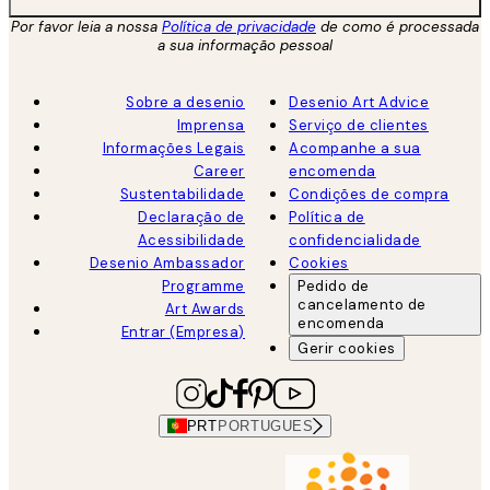
Por favor leia a nossa
Política de privacidade
de como é processada
a sua informação pessoal
Sobre a desenio
Desenio Art Advice
Imprensa
Serviço de clientes
Informações Legais
Acompanhe a sua
Career
encomenda
Sustentabilidade
Condições de compra
Declaração de
Política de
Acessibilidade
confidencialidade
Desenio Ambassador
Cookies
Programme
Pedido de
cancelamento de
Art Awards
encomenda
Entrar (Empresa)
Gerir cookies
PRT
PORTUGUES