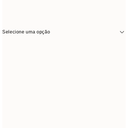
Selecione uma opção
41,3
30x40 cm