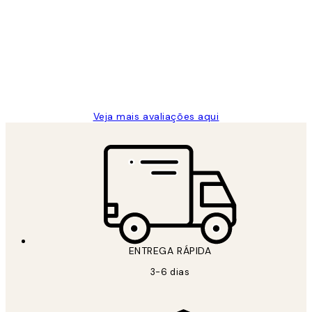
de
...
clientes
2 jun.
guilhermina g
Veja mais avaliações aqui
ENTREGA RÁPIDA
3-6 dias