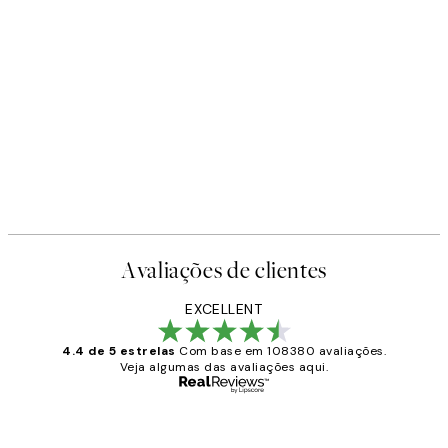
-40%
Earth Toned Pack de Posters
A partir de 23,94 €
39,90 €
Avaliações de clientes
EXCELLENT
4.4 de 5 estrelas
Com base em 108380 avaliações.
Veja algumas das avaliações aqui.
Comprador verificado
Avaliações