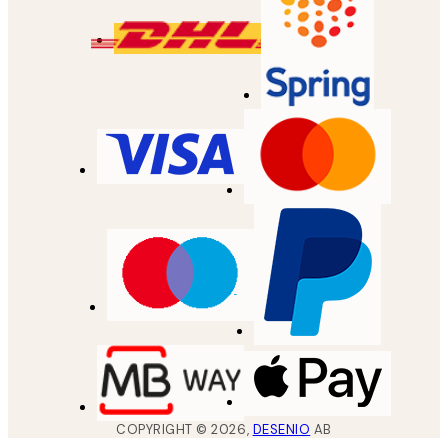
COPYRIGHT ©
2026
,
DESENIO
AB