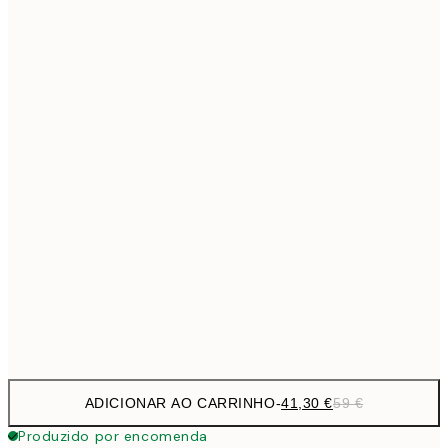
69,3
50x70 cm
Sem moldura
ADICIONAR AO CARRINHO
-
41,30 €
59 €
Produzido por encomenda