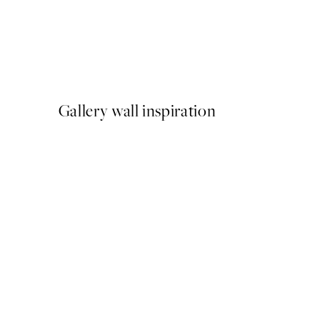
-40%
Shifting Sands Pack de Post
A partir de 26,34 €
43,90 €
Gallery wall inspiration