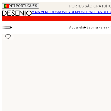
Skip
PORTES SÃO GRATUÍTO
PRT
PORTUGUES
to
MAIS VENDIDOS
NOVIDADES
POSTERS
TELAS DEC
main
content.
▸
▸
Aguarela
Sabina Fenn - S