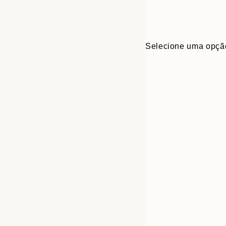
Selecione uma opçã
30x40 cm
50x70 cm