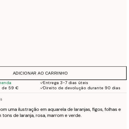
99 €
Sem moldura
ADICIONAR AO CARRINHO
menda
Entrega 3-7 dias úteis
a de 59 €
Direito de devolução durante 90 dias
as
om uma ilustração em aquarela de laranjas, figos, folhas e
 tons de laranja, rosa, marrom e verde.