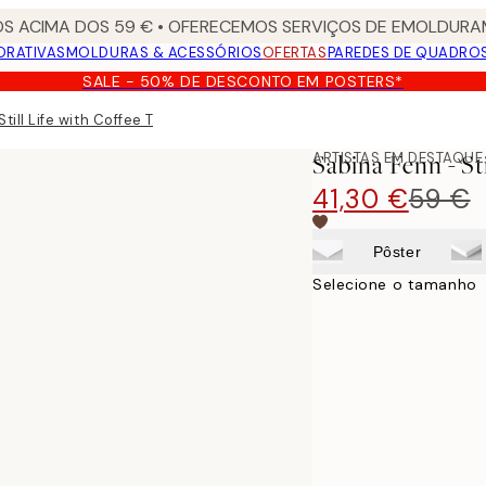
S ACIMA DOS 59 € • OFERECEMOS SERVIÇOS DE EMOLDURAM
ORATIVAS
MOLDURAS & ACESSÓRIOS
OFERTAS
PAREDES DE QUADRO
SALE - 50% DE DESCONTO EM POSTERS*
till Life with Coffee Tela
ARTISTAS EM DESTAQUE
Sabina Fenn - St
41,30 €
59 €
Pôster
Selecione o tamanho