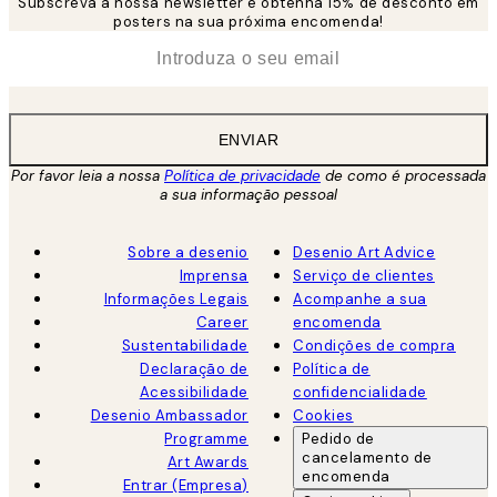
Subscreva a nossa newsletter e obtenha 15% de desconto em
posters na sua próxima encomenda!
*
Email
ENVIAR
Por favor leia a nossa
Política de privacidade
de como é processada
a sua informação pessoal
Sobre a desenio
Desenio Art Advice
Imprensa
Serviço de clientes
Informações Legais
Acompanhe a sua
Career
encomenda
Sustentabilidade
Condições de compra
Declaração de
Política de
Acessibilidade
confidencialidade
Desenio Ambassador
Cookies
Programme
Pedido de
cancelamento de
Art Awards
encomenda
Entrar (Empresa)