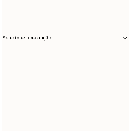
Selecione uma opção
41,3
30x40 cm