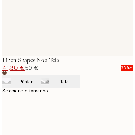
images
Linen Shapes No2 Tela
41,30 €
59 €
30%*
Pôster
Tela
Selecione o tamanho