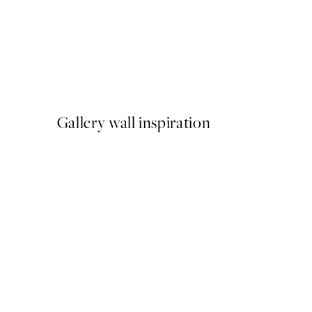
-40%
Shifting Sands Pack de Post
A partir de 26,34 €
43,90 €
Gallery wall inspiration