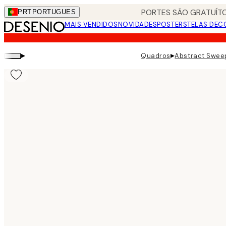
Skip
PORTES SÃO GRATUÍTO
PRT
PORTUGUES
to
MAIS VENDIDOS
NOVIDADES
POSTERS
TELAS DEC
main
content.
▸
▸
Quadros
Abstract Swee