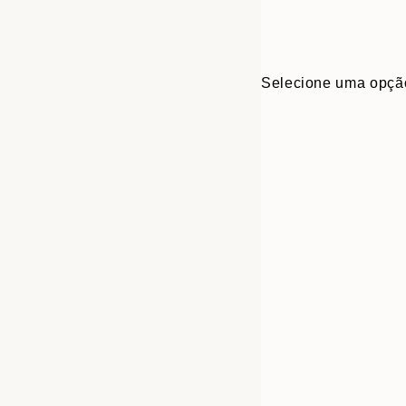
Selecione uma opçã
30x40 cm
50x70 cm