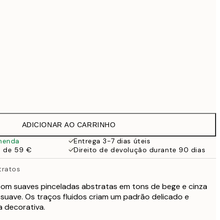
99 €
118,30 €
169 €
363,30 €
519 €
Sem moldura
ADICIONAR AO CARRINHO
menda
Entrega 3-7 dias úteis
a de 59 €
Direito de devolução durante 90 dias
tratos
com suaves pinceladas abstratas em tons de bege e cinza
suave. Os traços fluidos criam um padrão delicado e
a decorativa.