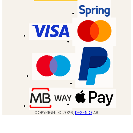
COPYRIGHT ©
2026
,
DESENIO
AB