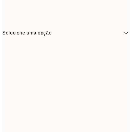
Selecione uma opção
41,3
30x40 cm