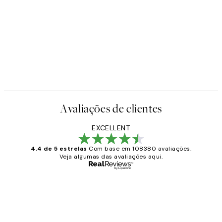
-40%
Earth Toned Pack de Posters
A partir de 23,94 €
39,90 €
Avaliações de clientes
EXCELLENT
4.4 de 5 estrelas
Com base em 108380 avaliações.
Veja algumas das avaliações aqui.
Comprador verificado
Avaliações
de
...
clientes