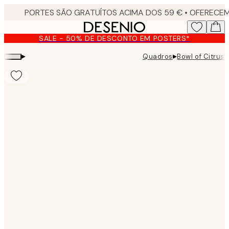
Skip
to
main
SALE - 50% DE DESCONTO EM POSTERS*
content.
▸
▸
Quadros
Bowl of Citrus 
Product
images