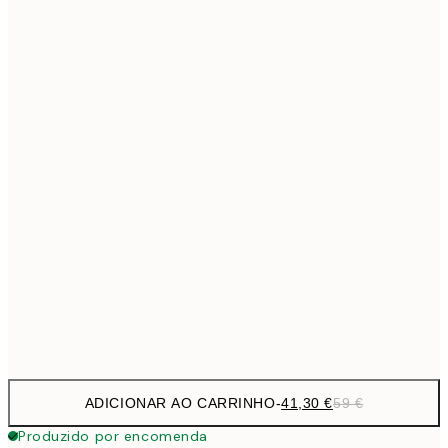
69,3
50x70 cm
Sem moldura
ADICIONAR AO CARRINHO
-
41,30 €
59 €
Produzido por encomenda