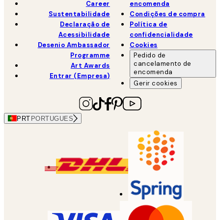
Career
encomenda
Sustentabilidade
Condições de compra
Declaração de
Política de
Acessibilidade
confidencialidade
Desenio Ambassador
Cookies
Programme
Pedido de
cancelamento de
Art Awards
encomenda
Entrar (Empresa)
Gerir cookies
PRT
PORTUGUES