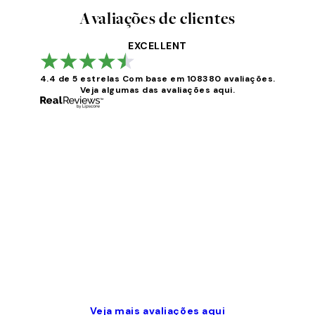
Avaliações de clientes
EXCELLENT
4.4 de 5 estrelas
Com base em 108380 avaliações.
Veja algumas das avaliações aqui.
Avaliações
de
clientes
...
2 jun.
guilhermina g
Veja mais avaliações aqui