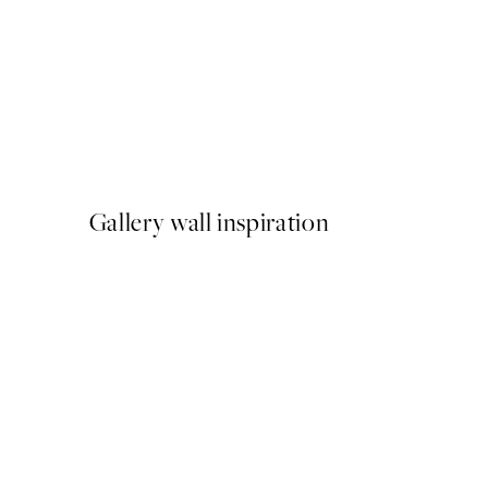
-40%
Shifting Sands Pack de Post
A partir de 26,34 €
43,90 €
Gallery wall inspiration