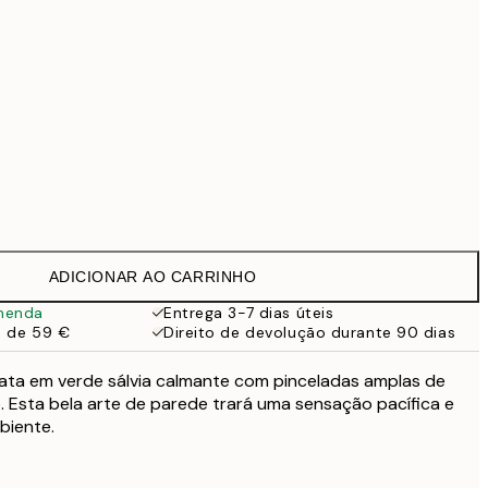
99 €
Sem moldura
ADICIONAR AO CARRINHO
menda
Entrega 3-7 dias úteis
a de 59 €
Direito de devolução durante 90 dias
rata em verde sálvia calmante com pinceladas amplas de
. Esta bela arte de parede trará uma sensação pacífica e
biente.