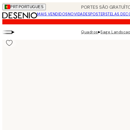
Skip
PORTES SÃO GRATUÍTO
PRT
PORTUGUES
to
MAIS VENDIDOS
NOVIDADES
POSTERS
TELAS DEC
main
content.
▸
▸
Quadros
Sage Landscap