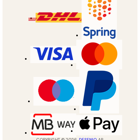
COPYRIGHT ©
2026
,
DESENIO
AB