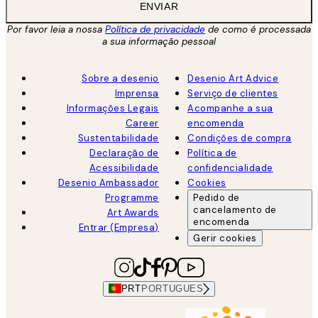
ENVIAR
Por favor leia a nossa
Política de privacidade
de como é processada
a sua informação pessoal
Sobre a desenio
Desenio Art Advice
Imprensa
Serviço de clientes
Informações Legais
Acompanhe a sua
Career
encomenda
Sustentabilidade
Condições de compra
Declaração de
Política de
Acessibilidade
confidencialidade
Desenio Ambassador
Cookies
Programme
Pedido de
cancelamento de
Art Awards
encomenda
Entrar (Empresa)
Gerir cookies
PRT
PORTUGUES