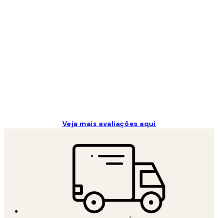
Avaliações
de
clientes
...
2 jun.
guilhermina g
Veja mais avaliações aqui