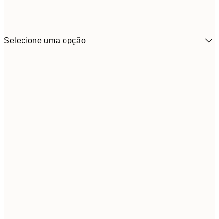
Selecione uma opção
30x40 cm
5
50x70 cm
9