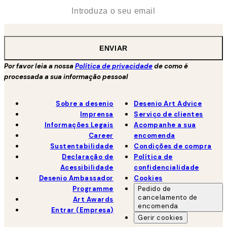
*
Email
ENVIAR
Por favor leia a nossa
Política de privacidade
de como é
processada a sua informação pessoal
Sobre a desenio
Desenio Art Advice
Imprensa
Serviço de clientes
Informações Legais
Acompanhe a sua
Career
encomenda
Sustentabilidade
Condições de compra
Declaração de
Política de
Acessibilidade
confidencialidade
Desenio Ambassador
Cookies
Programme
Pedido de
cancelamento de
Art Awards
encomenda
Entrar (Empresa)
Gerir cookies