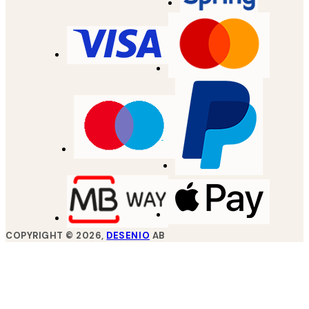
COPYRIGHT ©
2026
,
DESENIO
AB