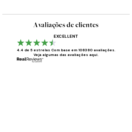
Avaliações de clientes
EXCELLENT
4.4 de 5 estrelas
Com base em 108380 avaliações.
Veja algumas das avaliações aqui.
Avaliações
de
clientes
...
2 jun.
guilhermina g