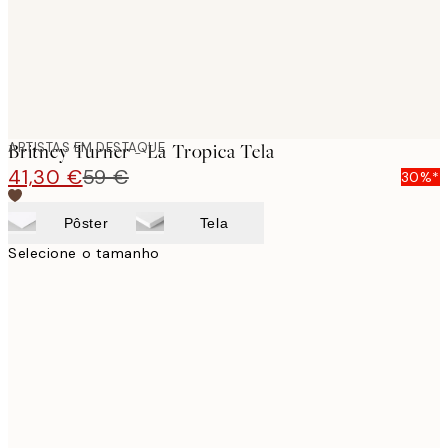
ARTISTAS EM DESTAQUE
Britney Turner - La Tropica Tela
41,30 €
59 €
30%*
Pôster
Tela
Selecione o tamanho