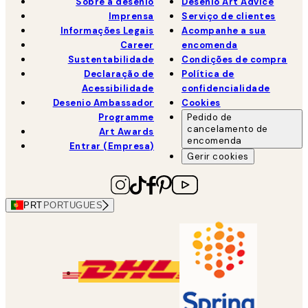
Sobre a desenio
Desenio Art Advice
Imprensa
Serviço de clientes
Informações Legais
Acompanhe a sua
Career
encomenda
Sustentabilidade
Condições de compra
Declaração de
Política de
Acessibilidade
confidencialidade
Desenio Ambassador
Cookies
Programme
Pedido de
cancelamento de
Art Awards
encomenda
Entrar (Empresa)
Gerir cookies
PRT
PORTUGUES