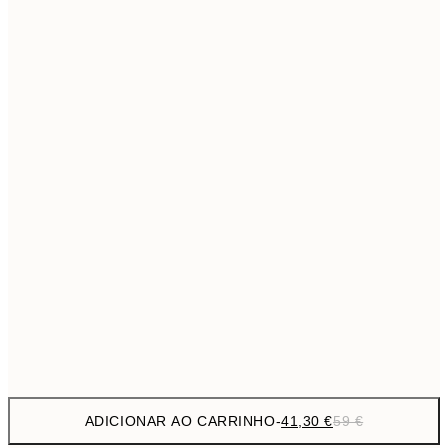
69,3
50x70 cm
Sem moldura
ADICIONAR AO CARRINHO
-
41,30 €
59 €