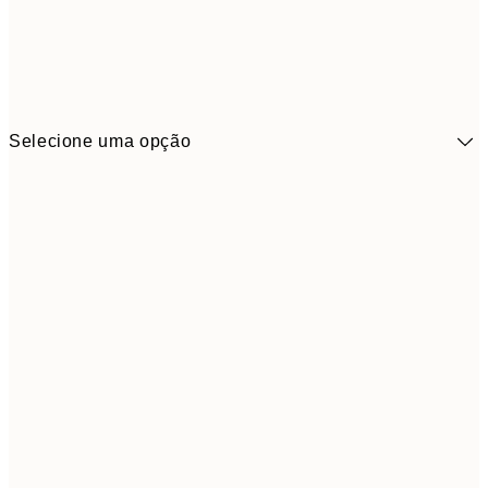
Selecione uma opção
41,3
30x40 cm