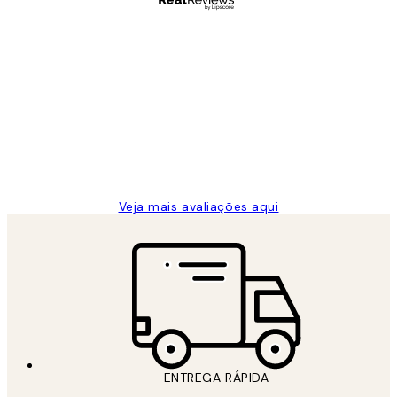
Comprador verificado
Avaliações
de
...
clientes
2 jun.
guilhermina g
Veja mais avaliações aqui
ENTREGA RÁPIDA