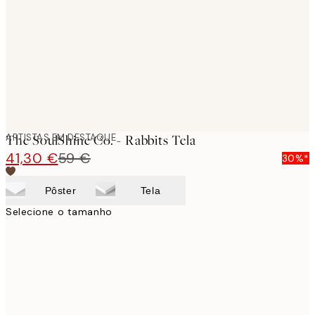
images
ARTISTAS EM DESTAQUE
The SoulShine Co. - Rabbits Tela
41,30 €
59 €
30%*
Pôster
Tela
Selecione o tamanho