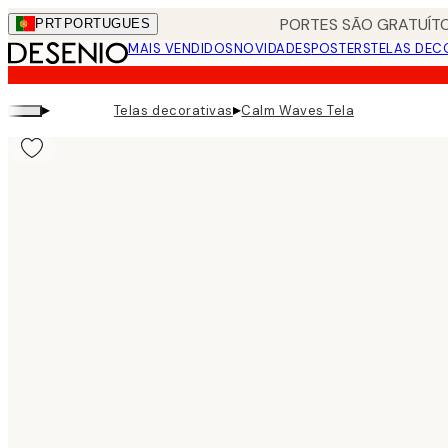
Skip
PORTES SÃO GRATUÍTO
PRT
PORTUGUES
to
MAIS VENDIDOS
NOVIDADES
POSTERS
TELAS DEC
main
content.
▸
▸
Telas decorativas
Calm Waves Tela