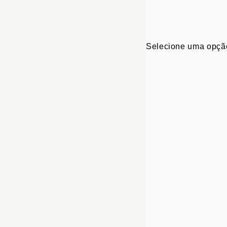
Selecione uma opçã
30x40 cm
50x70 cm