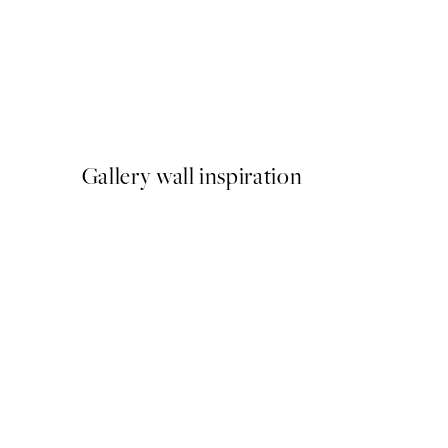
-40%
Shifting Sands Pack de Post
A partir de 26,34 €
43,90 €
Gallery wall inspiration