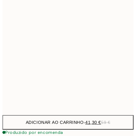
69,3
50x70 cm
Sem moldura
ADICIONAR AO CARRINHO
-
41,30 €
59 €
Produzido por encomenda