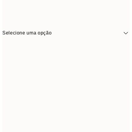
Selecione uma opção
41,3
30x40 cm