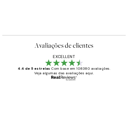
-40%
Earth Toned Pack de Posters
A partir de 23,94 €
39,90 €
Avaliações de clientes
EXCELLENT
4.4 de 5 estrelas
Com base em 108380 avaliações.
Veja algumas das avaliações aqui.
Comprador verificado
Avaliações
de
...
clientes
2 jun.