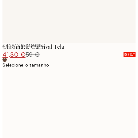
CANVAS REIMAGINED
Chromatic Carnival Tela
41,30 €
59 €
30%*
Selecione o tamanho