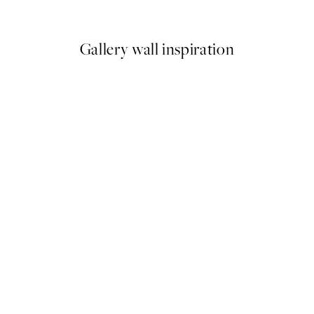
A partir de 26,34 €
43,90 
Gallery wall inspiration