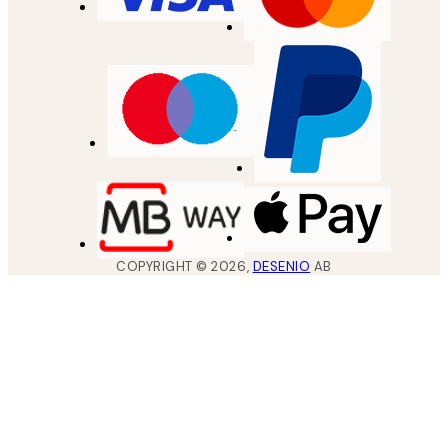
COPYRIGHT ©
2026
,
DESENIO
AB