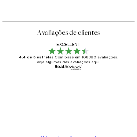
Avaliações de clientes
EXCELLENT
4.4 de 5 estrelas
Com base em 108380 avaliações.
Veja algumas das avaliações aqui.
Comprador verificado
Avaliações
de
...
clientes
2 jun.
guilhermina g