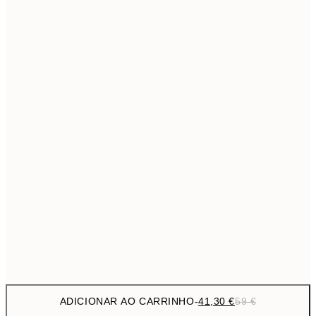
1
363,3
100x140 cm
5
Sem moldura
ADICIONAR AO CARRINHO
-
41,30 €
59 €