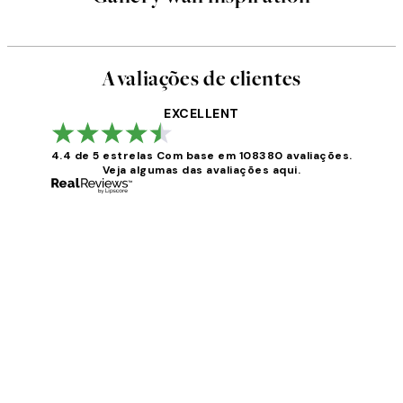
Avaliações de clientes
EXCELLENT
4.4 de 5 estrelas
Com base em 108380 avaliações.
Veja algumas das avaliações aqui.
Avaliações
de
clientes
...
2 jun.
guilhermina g