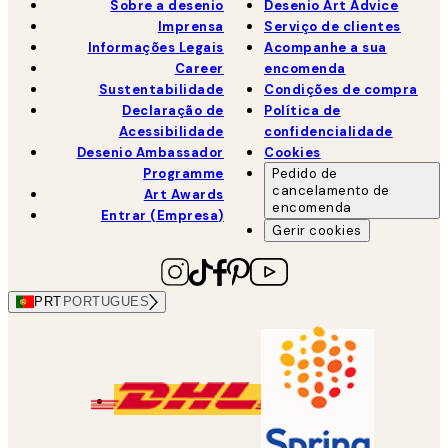
Sobre a desenio
Desenio Art Advice
Imprensa
Serviço de clientes
Informações Legais
Acompanhe a sua
Career
encomenda
Sustentabilidade
Condições de compra
Declaração de
Política de
Acessibilidade
confidencialidade
Desenio Ambassador
Cookies
Programme
Pedido de
cancelamento de
Art Awards
encomenda
Entrar (Empresa)
Gerir cookies
PRT
PORTUGUES