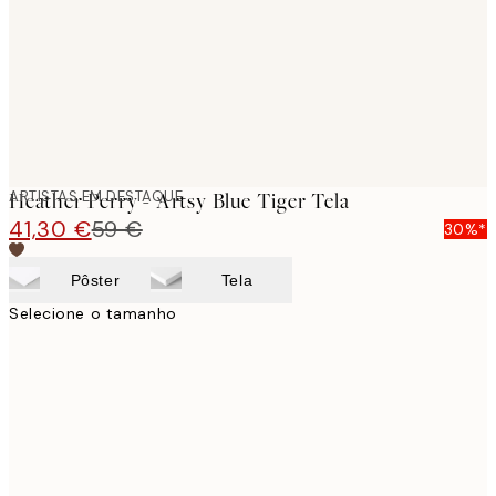
ARTISTAS EM DESTAQUE
Heather Perry - Artsy Blue Tiger Tela
41,30 €
59 €
30%*
Pôster
Tela
Selecione o tamanho