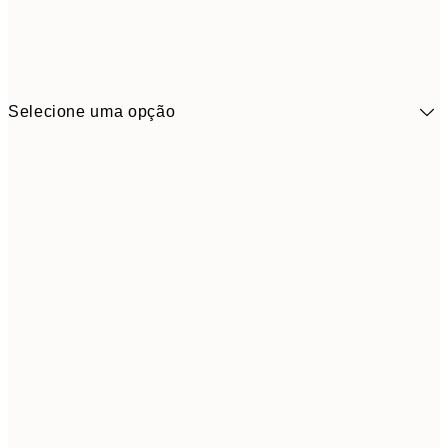
Selecione uma opção
41,3
30x40 cm