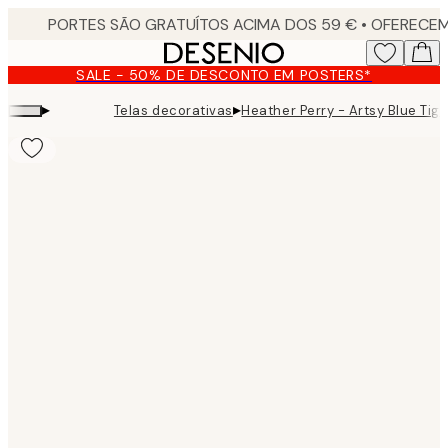
Skip
to
main
SALE - 50% DE DESCONTO EM POSTERS*
content.
▸
▸
Telas decorativas
Heather Perry - Artsy Blue Tige
Product
images