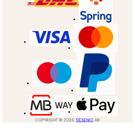
COPYRIGHT ©
2026
,
DESENIO
AB