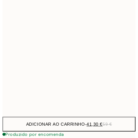
69,3
50x70 cm
Sem moldura
ADICIONAR AO CARRINHO
-
41,30 €
59 €
Produzido por encomenda