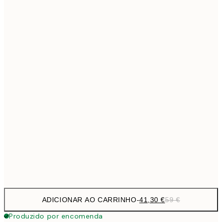
69,3
50x70 cm
Sem moldura
ADICIONAR AO CARRINHO
-
41,30 €
59 €
Produzido por encomenda