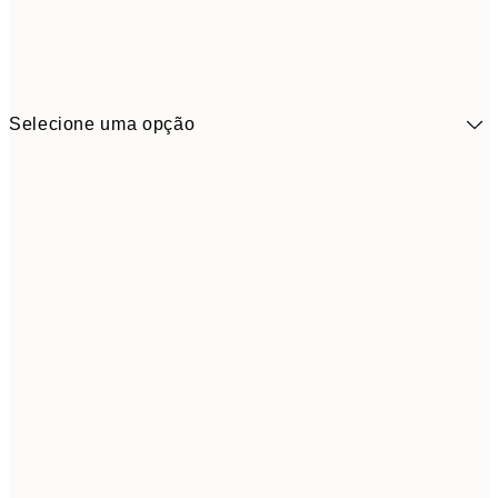
Selecione uma opção
41,3
30x40 cm