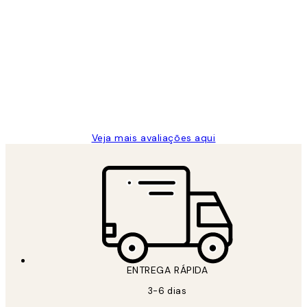
Comprador verificado
Avaliações
de
...
clientes
2 jun.
guilhermina g
Veja mais avaliações aqui
ENTREGA RÁPIDA
3-6 dias