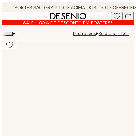
Skip
to
main
SALE - 50% DE DESCONTO EM POSTERS*
content.
▸
▸
Ilustrações
Bold Chair Tela
Product
images