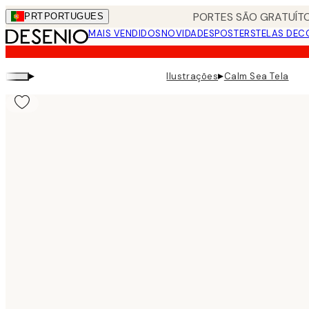
Skip
PORTES SÃO GRATUÍTO
PRT
PORTUGUES
to
MAIS VENDIDOS
NOVIDADES
POSTERS
TELAS DEC
main
content.
▸
▸
Ilustrações
Calm Sea Tela