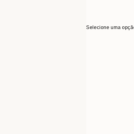
Selecione uma opçã
30x40 cm
50x70 cm