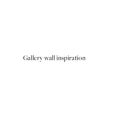
-40%
Shifting Sands Pack de Post
A partir de 26,34 €
43,90 €
Gallery wall inspiration