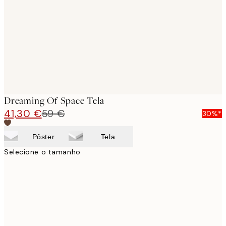
images
Dreaming Of Space Tela
41,30 €
59 €
30%*
Pôster
Tela
Selecione o tamanho