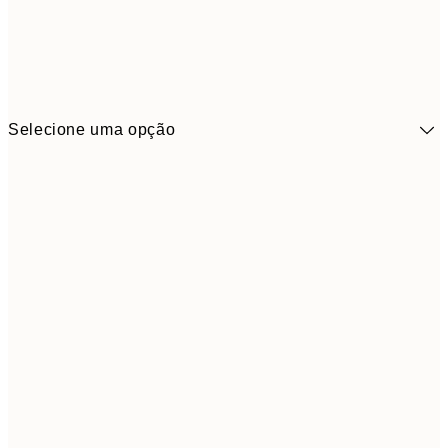
Selecione uma opção
41,3
30x40 cm