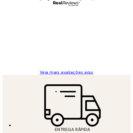
Comprador verificado
Avaliações
de
...
clientes
2 jun.
guilhermina g
Veja mais avaliações aqui
ENTREGA RÁPIDA