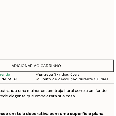
99 €
118,30 €
169 €
Sem moldura
ADICIONAR AO CARRINHO
menda
Entrega 3-7 dias úteis
a de 59 €
Direito de devolução durante 90 dias
lustrando uma mulher em um traje floral contra um fundo
rede elegante que embelezará sua casa.
sso em tela decorativa com uma superfície plana.