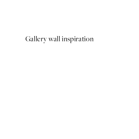
Abstract Landscape Pack de
A partir de 23,94 €
39,90 €
Gallery wall inspiration