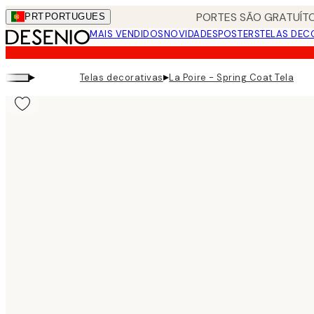
Skip
PORTES SÃO GRATUÍTO
PRT
PORTUGUES
to
MAIS VENDIDOS
NOVIDADES
POSTERS
TELAS DEC
main
content.
▸
▸
Telas decorativas
La Poire - Spring Coat Tela