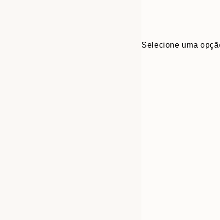
Selecione uma opçã
30x40 cm
50x70 cm