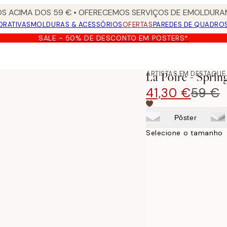
S ACIMA DOS 59 € • OFERECEMOS SERVIÇOS DE EMOLDURAM
ORATIVAS
MOLDURAS & ACESSÓRIOS
OFERTAS
PAREDES DE QUADRO
SALE - 50% DE DESCONTO EM POSTERS*
ARTISTAS EM DESTAQUE
La Poire - Sprin
41,30 €
59 €
Pôster
Selecione o tamanho