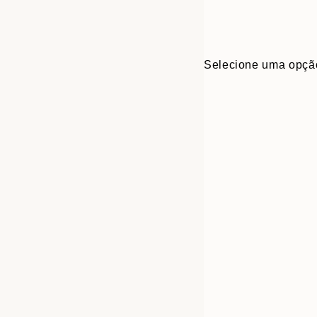
Selecione uma opçã
30x40 cm
50x70 cm