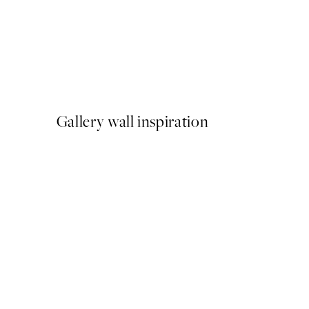
-40%
Shifting Sands Pack de Post
A partir de 26,34 €
43,90 €
Gallery wall inspiration