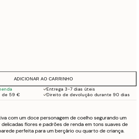
99 €
Sem moldura
ADICIONAR AO CARRINHO
menda
Entrega 3-7 dias úteis
a de 59 €
Direito de devolução durante 90 dias
ativa com um doce personagem de coelho segurando um
 delicadas flores e padrões de renda em tons suaves de
parede perfeita para um berçário ou quarto de criança.