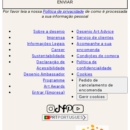
ENVIAR
Por favor leia a nossa
Política de privacidade
de como é processada
a sua informação pessoal
Sobre a desenio
Desenio Art Advice
Imprensa
Serviço de clientes
Informações Legais
Acompanhe a sua
Career
encomenda
Sustentabilidade
Condições de compra
Declaração de
Política de
Acessibilidade
confidencialidade
Desenio Ambassador
Cookies
Programme
Pedido de
cancelamento de
Art Awards
encomenda
Entrar (Empresa)
Gerir cookies
PRT
PORTUGUES