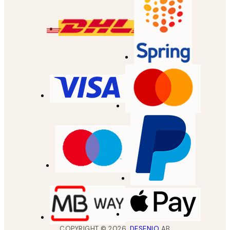
COPYRIGHT ©
2026
,
DESENIO
AB