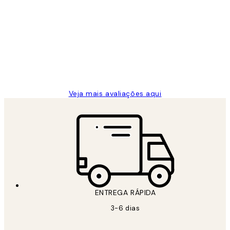
Avaliações
de
...
clientes
2 jun.
guilhermina g
Veja mais avaliações aqui
ENTREGA RÁPIDA
3-6 dias