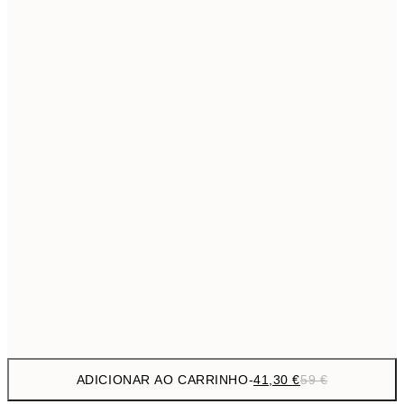
69,3
50x70 cm
Sem moldura
ADICIONAR AO CARRINHO
-
41,30 €
59 €