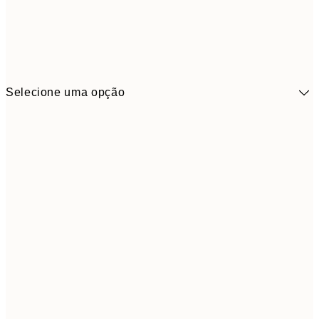
Selecione uma opção
41,3
30x40 cm