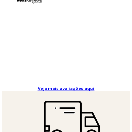
Avaliações
de
clientes
...
2 jun.
guilhermina g
Veja mais avaliações aqui