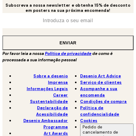
Subscreva a nossa newsletter e obtenha 15% de desconto
em posters na sua próxima encomenda!
*
Email
ENVIAR
Por favor leia a nossa
Política de privacidade
de como é
processada a sua informação pessoal
Sobre a desenio
Desenio Art Advice
Imprensa
Serviço de clientes
Informações Legais
Acompanhe a sua
Career
encomenda
Sustentabilidade
Condições de compra
Declaração de
Política de
Acessibilidade
confidencialidade
Desenio Ambassador
Cookies
Programme
Pedido de
cancelamento de
Art Awards