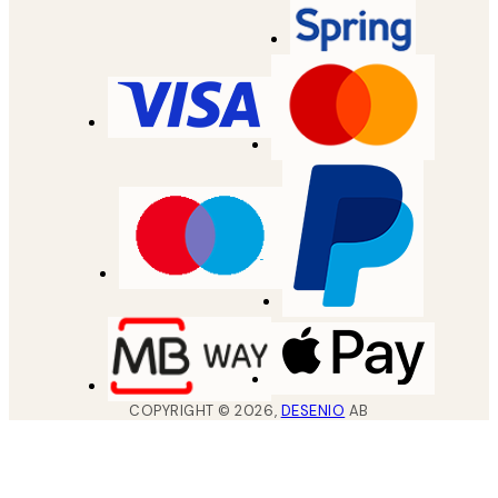
COPYRIGHT ©
2026
,
DESENIO
AB