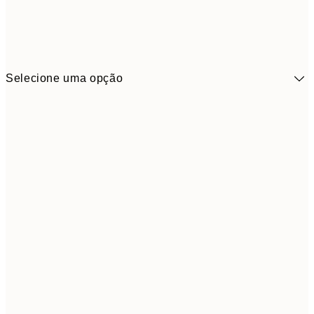
Selecione uma opção
41,3
30x40 cm