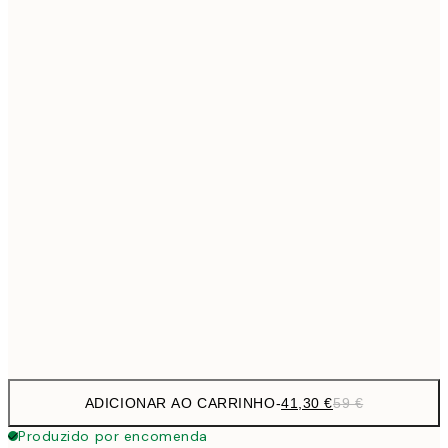
69,3
50x70 cm
Sem moldura
ADICIONAR AO CARRINHO
-
41,30 €
59 €
Produzido por encomenda