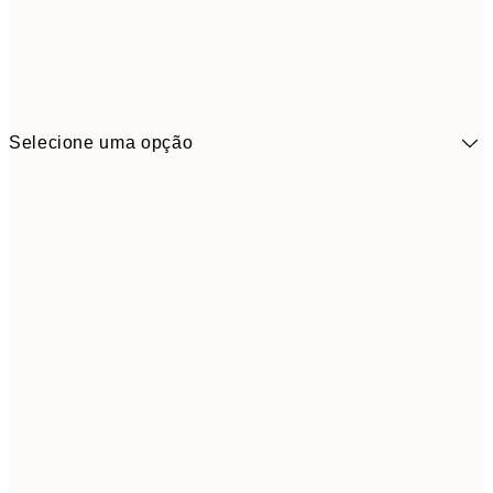
Selecione uma opção
41,3
30x40 cm