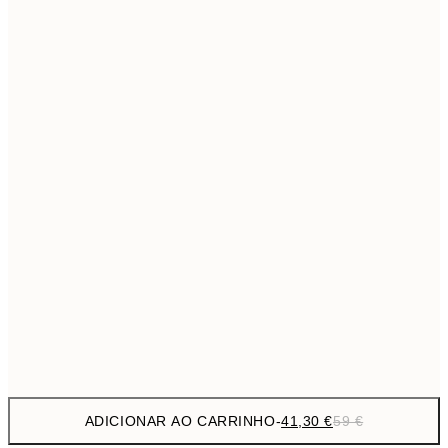
69,3
50x70 cm
Sem moldura
ADICIONAR AO CARRINHO
-
41,30 €
59 €